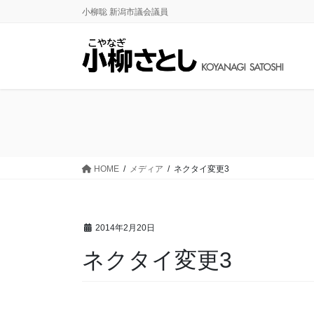
コ
ナ
小柳聡 新潟市議会議員
ン
ビ
テ
ゲ
ン
ー
ツ
シ
に
ョ
移
ン
動
に
移
動
HOME
メディア
ネクタイ変更3
2014年2月20日
ネクタイ変更3