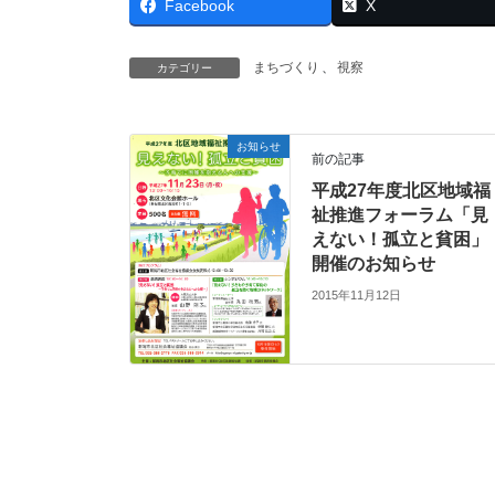
Facebook
X
まちづくり
、
視察
カテゴリー
お知らせ
前の記事
平成27年度北区地域福
祉推進フォーラム「見
えない！孤立と貧困」
開催のお知らせ
2015年11月12日