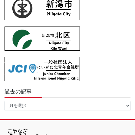
過去の記事
過
去
の
記
事