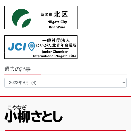
過去の記事
過
去
の
記
事