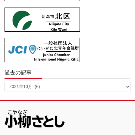
過去の記事
過
去
の
記
事