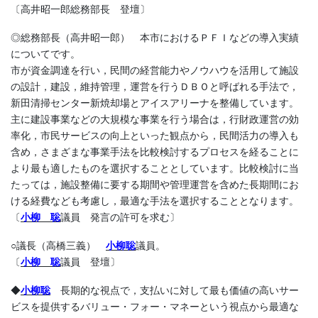
〔高井昭一郎総務部長 登壇〕
◎総務部長（高井昭一郎） 本市におけるＰＦＩなどの導入実績
についてです。
市が資金調達を行い，民間の経営能力やノウハウを活用して施設
の設計，建設，維持管理，運営を行うＤＢＯと呼ばれる手法で，
新田清掃センター新焼却場とアイスアリーナを整備しています。
主に建設事業などの大規模な事業を行う場合は，行財政運営の効
率化，市民サービスの向上といった観点から，民間活力の導入も
含め，さまざまな事業手法を比較検討するプロセスを経ることに
より最も適したものを選択することとしています。比較検討に当
たっては，施設整備に要する期間や管理運営を含めた長期間にお
ける経費なども考慮し，最適な手法を選択することとなります。
〔
小柳 聡
議員 発言の許可を求む〕
○議長（高橋三義）
小柳聡
議員。
〔
小柳 聡
議員 登壇〕
◆
小柳聡
長期的な視点で，支払いに対して最も価値の高いサー
ビスを提供するバリュー・フォー・マネーという視点から最適な