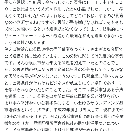
手法を選択した結果，今おっしゃった案件はＰＦＩ，中でもＤＢ
Ｏ，公設民営という方式を採用したとのお話でした。しかし，考
えなくてはいけないのは，行政としてどこにお願いするのが最適
なのか判断するわけですが，民間が手を挙げなければ，そもそも
民間にお願いするという選択肢がなくなってしまい，結果的にバ
リュー・フォー・マネーの観点から最適な答えを選択できないと
いう可能性があります。
例えば横浜市は公民連携の専門部署をつくり，さまざまな分野で
公民連携を推し進めています。この分野に関しては先進的な事例
です。そんな横浜市が近年ある問題を抱えていたとのことでし
た。公民連携の視点から民間企業に事業の公募をしても，なかな
か民間から手が挙がらないというのです。民間企業に聞いてみる
と，公募条件がそもそもビジネスが成立しにくい条件であり，手
を挙げられなかったとのことでした。そこで，横浜市はある手法
を選択しました。公募を出す前に事前に民間企業と対話を行い，
より手を挙げやすい公募条件にする，いわゆるサウンディング型
市場調査という手法です。平成23年度より導入して，現在まで約
30件の実績があります。例えば横浜市役所の新庁舎低層部の商業
機能のあり方，戸塚区役所庁舎移転後の跡地利活用などについ
て，民間事業者との対話により公民連携が進められています。