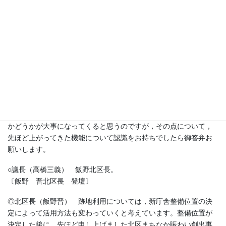
やすい環境，またこの地域であれば学生が多くいるという他の地
域にない追い風をどうまちづくりに生かしていくか，恐らくそう
いった認識からさまざまな議論がなされているのではないかと感
じました。
次に移ります。行政の得意分野，民間が得意な分野，それぞれ強
みを生かしていくべきという議論が行政改革の中ではあります
が，今御答弁あった機能の中には行政より民間が得意としている
分野もあります。しかし，民間企業がそういった事業に魅力を感
じる，具体的にはビジネスが成り立つという判断がなければ民間
企業が進出することは考えにくいでしょう。つまり市場性がある
かどうかが大事になってくると思うのですが，その点について，
先ほど上がってきた機能について認識をお持ちでしたら御答弁お
願いします。
○議長（高橋三義） 飯野北区長。
〔飯野 晋北区長 登壇〕
◎北区長（飯野晋） 跡地利用については，新庁舎整備位置の決
定によって活用方法も変わっていくと考えています。整備位置が
決定した後に，先ほど申し上げました北区まちなか賑わい創出事