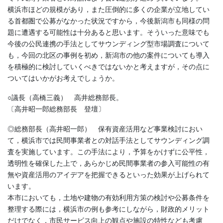
横浜市ほどの規模があり，また圧倒的に多くの企業が立地してい
る首都圏で公募がなかった状況ですから，今後新潟市も同様の問
題に遭遇する可能性は十分あると思います。そういった意味でも
今後の公民連携の手法としてサウンディング型市場調査について
も，今回の北区の事例を初め，新潟市の他の案件についても導入
を積極的に検討していくべきではないかと考えますが，その点に
ついてはいかがお考えでしょうか。
○議長（高橋三義） 高井総務部長。
〔高井昭一郎総務部長 登壇〕
◎総務部長（高井昭一郎） 保有資産活用など事業検討におい
て，横浜市では民間事業者との対話手法としてサウンディング調
査を実施しています。この手法により，予算をかけずに公平性，
透明性を確保した上で，あらかじめ民間事業者の参入可能性の有
無や資産活用のアイデアを把握できるといった効果が上げられて
います。
本市においても，土地や建物の有効利用方策の検討や公募条件を
整理する際には，横浜市の例も参考にしながら，財政的メリット
だけでなく，市民サービス向上の観点や施設の特性なども考慮