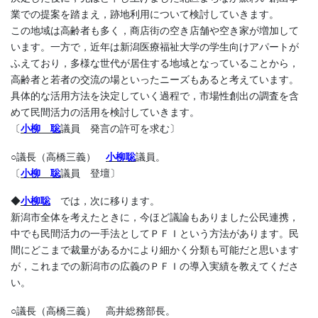
業での提案を踏まえ，跡地利用について検討していきます。
この地域は高齢者も多く，商店街の空き店舗や空き家が増加して
います。一方で，近年は新潟医療福祉大学の学生向けアパートが
ふえており，多様な世代が居住する地域となっていることから，
高齢者と若者の交流の場といったニーズもあると考えています。
具体的な活用方法を決定していく過程で，市場性創出の調査を含
めて民間活力の活用を検討していきます。
〔
小柳 聡
議員 発言の許可を求む〕
○議長（高橋三義）
小柳聡
議員。
〔
小柳 聡
議員 登壇〕
◆
小柳聡
では，次に移ります。
新潟市全体を考えたときに，今ほど議論もありました公民連携，
中でも民間活力の一手法としてＰＦＩという方法があります。民
間にどこまで裁量があるかにより細かく分類も可能だと思います
が，これまでの新潟市の広義のＰＦＩの導入実績を教えてくださ
い。
○議長（高橋三義） 高井総務部長。