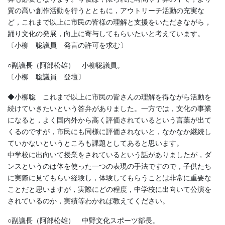
質の高い創作活動を行うとともに，アウトリーチ活動の充実な
ど，これまで以上に市民の皆様の理解と支援をいただきながら，
踊り文化の発展，向上に寄与してもらいたいと考えています。
〔小柳 聡議員 発言の許可を求む〕
○副議長（阿部松雄） 小柳聡議員。
〔小柳 聡議員 登壇〕
◆小柳聡 これまで以上に市民の皆さんの理解を得ながら活動を
続けていきたいという答弁がありました。一方では，文化の事業
になると，よく国内外から高く評価されているという言葉が出て
くるのですが，市民にも同様に評価されないと，なかなか継続し
ていかないというところも課題としてあると思います。
中学校に出向いて授業をされているという話がありましたが，ダ
ンスというのは体を使った一つの表現の手法ですので，子供たち
に実際に見てもらい経験し，体験してもらうことは非常に重要な
ことだと思いますが，実際にどの程度，中学校に出向いて公演を
されているのか，実績等わかれば教えてください。
○副議長（阿部松雄） 中野文化スポーツ部長。