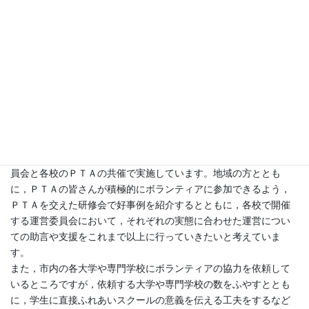
◆小柳聡 現在は４校かもしれませんが，これからもっと拡大し
ていって，ほかの学校でも同じような問題を抱えることが当然考
えられるわけです。
そこで，次にイとして，今後の対応についてはどのようにお考え
でしょうか。
○副議長（阿部松雄） 前田教育長。
〔前田秀子教育長 登壇〕
◎教育長（前田秀子） ふれあいスクールのほとんどは，教育委
員会と各校のＰＴＡの共催で実施しています。地域の方ととも
に，ＰＴＡの皆さんが積極的にボランティアに参加できるよう，
ＰＴＡを交えた研修会で好事例を紹介するとともに，各校で開催
する運営委員会において，それぞれの実態に合わせた運営につい
ての助言や支援をこれまで以上に行っていきたいと考えていま
す。
また，市内の各大学や専門学校にボランティアの協力を依頼して
いるところですが，依頼する大学や専門学校の数をふやすととも
に，学生に直接ふれあいスクールの意義を伝える工夫をするなど