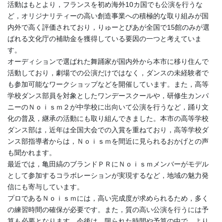
活動はもとより，フランスを初め海外10カ国でも公演を行うな
ど，オリジナリティーの高い創造事業への積極的な取り組みが国
内外で高く評価されており，りゅーとぴあが全国で15館のみが選
ばれる文化庁の補助金を獲得している要因の一つと考えていま
す。
オーディションで選ばれた舞踊家が国内外から本市に移り住んで
活動しており，劇場での公演だけではなく，ダンスの未経験者で
も参加可能なワークショップなどを開催しています。また，高等
学校ダンス部員を対象としたワンデースクールや，研修生カンパ
ニーのＮｏｉｓｍ２が中学校に出向いて公演を行うなど，踊り文
化の普及，継承の活動にも取り組んできました。本市の高等学校
ダンス部は，近年は全国大会での入賞を重ねており，高等学校ダ
ンス部指導者からは，Ｎｏｉｓｍを間近に見られるおかげとの声
も聞かれます。
最近では，亀田縞のブランドＰＲにＮｏｉｓｍメンバーがモデル
として参加するコラボレーションが実現するなど，地域の魅力発
信にも寄与しています。
プロであるＮｏｉｓｍには，高い完成度が求められるため，多く
の練習時間の確保が必要です。また，質の高い公演を行うには予
算も必要となります。今後は，限られた時間や予算の中で，より