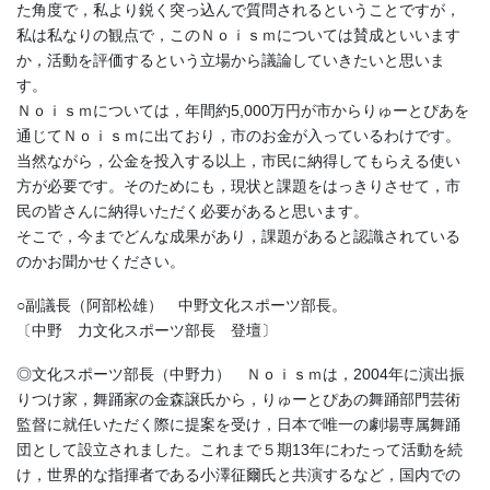
た角度で，私より鋭く突っ込んで質問されるということですが，
私は私なりの観点で，このＮｏｉｓｍについては賛成といいます
か，活動を評価するという立場から議論していきたいと思いま
す。
Ｎｏｉｓｍについては，年間約5,000万円が市からりゅーとぴあを
通じてＮｏｉｓｍに出ており，市のお金が入っているわけです。
当然ながら，公金を投入する以上，市民に納得してもらえる使い
方が必要です。そのためにも，現状と課題をはっきりさせて，市
民の皆さんに納得いただく必要があると思います。
そこで，今までどんな成果があり，課題があると認識されている
のかお聞かせください。
○副議長（阿部松雄） 中野文化スポーツ部長。
〔中野 力文化スポーツ部長 登壇〕
◎文化スポーツ部長（中野力） Ｎｏｉｓｍは，2004年に演出振
りつけ家，舞踊家の金森譲氏から，りゅーとぴあの舞踊部門芸術
監督に就任いただく際に提案を受け，日本で唯一の劇場専属舞踊
団として設立されました。これまで５期13年にわたって活動を続
け，世界的な指揮者である小澤征爾氏と共演するなど，国内での