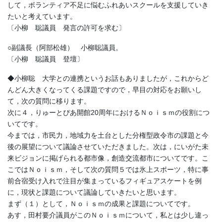
して，ボランティア不足に悩むふれあいスクールを支援していき
たいと考えています。
〔小柳 聡議員 発言の許可を求む〕
○副議長（阿部松雄） 小柳聡議員。
〔小柳 聡議員 登壇〕
◆小柳聡 大学との連携というお話もありましたが，これからど
んどん大きくなってくる課題ですので，早目の対応をお願いし
て，次の質問に移ります。
次に４，りゅーとぴあ開館20周年におけるＮｏｉｓｍの役割につ
いてです。
今までは，市民力，地域力を土台とした分権型政令市の課題と今
後の展望について議論させていただきました。次は，にいがた未
来ビジョンに掲げられる都市像，創造交流都市についてです。こ
こではＮｏｉｓｍ，そして次の質問５では氷上スポーツ，特に事
前合宿受け入れで注目が集まっているフィギュアスケートを例
に，現状と課題について議論していきたいと思います。
まず（１）として，Ｎｏｉｓｍの成果と課題についてです。
あす，田村要介議員がこのＮｏｉｓｍについて，私とは少し違っ