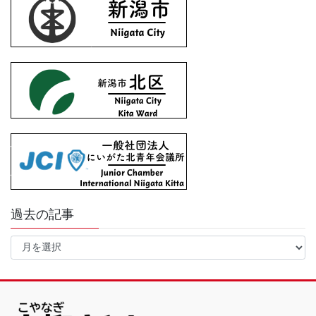
過去の記事
過
去
の
記
事