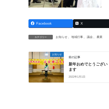
Facebook
X
お知らせ
、
地域行事
、
議会
、
農業
カテゴリー
お知らせ
前の記事
新年おめでとうござい
ます
2022年1月1日