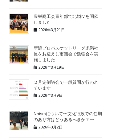
豊栄商工会青年部で北婚Ⅳを開催
しました
2026年3月21日
新潟プロバスケットリーグ糸満社
長をお迎えし市議会で勉強会を実
施しました
2026年3月19日
２月定例議会で一般質問が行われ
ています
2026年3月9日
Noismについて〜文化行政での任期
のあり方はどうあるべきか？〜
2026年3月2日