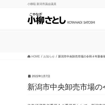
コ
ナ
小柳聡 新潟市議会議員
ン
ビ
テ
ゲ
ン
ー
ツ
シ
に
ョ
移
ン
動
に
移
動
HOME
お知らせ
新潟市中央卸売市場の令和４年新春
2022年1月7日
新潟市中央卸売市場の