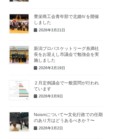
豊栄商工会青年部で北婚Ⅳを開催
しました
2026年3月21日
新潟プロバスケットリーグ糸満社
長をお迎えし市議会で勉強会を実
施しました
2026年3月19日
２月定例議会で一般質問が行われ
ています
2026年3月9日
Noismについて〜文化行政での任期
のあり方はどうあるべきか？〜
2026年3月2日