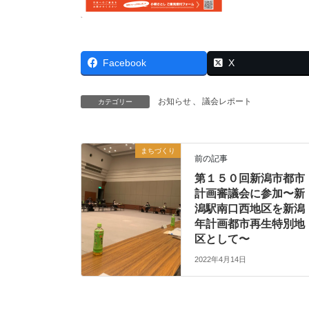
Facebook
X
お知らせ
、
議会レポート
カテゴリー
まちづくり
前の記事
第１５０回新潟市都市
計画審議会に参加〜新
潟駅南口西地区を新潟
年計画都市再生特別地
区として〜
2022年4月14日