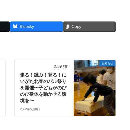
Bluesky
Copy
お知らせ
次の記事
走る！跳ぶ！登る！に
いがた北春のパル祭り
を開催〜子どもがのび
のび身体を動かせる環
境を〜
2022年5月8日