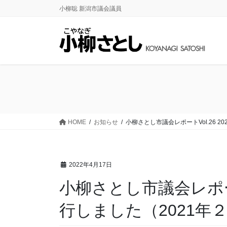
コ
ナ
小柳聡 新潟市議会議員
ン
ビ
テ
ゲ
ン
ー
ツ
シ
に
ョ
移
ン
動
に
移
動
HOME
お知らせ
小柳さとし市議会レポートVol.26 
2022年4月17日
小柳さとし市議会レポート
行しました（2021年