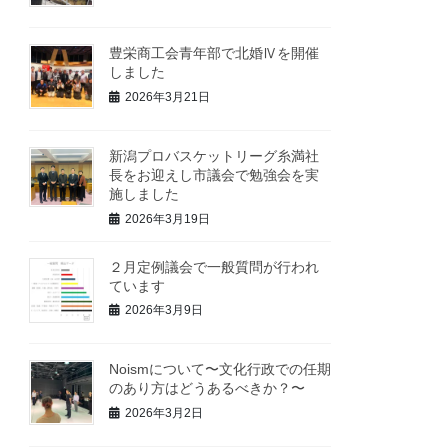
豊栄商工会青年部で北婚Ⅳを開催
しました
2026年3月21日
新潟プロバスケットリーグ糸満社
長をお迎えし市議会で勉強会を実
施しました
2026年3月19日
２月定例議会で一般質問が行われ
ています
2026年3月9日
Noismについて〜文化行政での任期
のあり方はどうあるべきか？〜
2026年3月2日