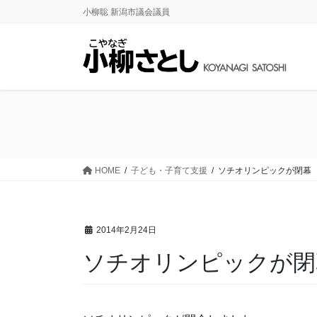
コ
ナ
小柳聡 新潟市議会議員
ン
ビ
テ
ゲ
ン
ー
ツ
シ
に
ョ
移
ン
動
に
移
動
HOME
子ども・子育て支援
ソチオリンピックが閉幕
2014年2月24日
ソチオリンピックが