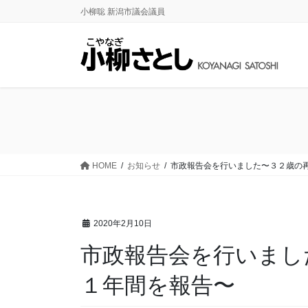
コ
ナ
小柳聡 新潟市議会議員
ン
ビ
テ
ゲ
ン
ー
ツ
シ
に
ョ
移
ン
動
に
移
動
HOME
お知らせ
市政報告会を行いました〜３２歳の
2020年2月10日
市政報告会を行いまし
１年間を報告〜