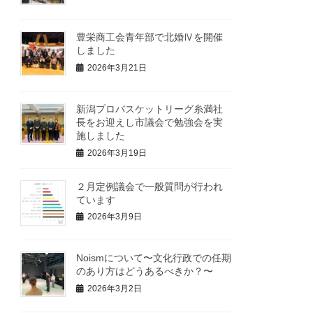
豊栄商工会青年部で北婚Ⅳを開催
しました
2026年3月21日
新潟プロバスケットリーグ糸満社
長をお迎えし市議会で勉強会を実
施しました
2026年3月19日
２月定例議会で一般質問が行われ
ています
2026年3月9日
Noismについて〜文化行政での任期
のあり方はどうあるべきか？〜
2026年3月2日