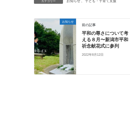
お知らせ
、
子ども・子育て支援
カテゴリー
お知らせ
前の記事
平和の尊さについて考
える８月〜新潟市平和
祈念献花式に参列
2022年8月12日