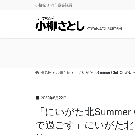
コ
ナ
小柳聡 新潟市議会議員
ン
ビ
テ
ゲ
ン
ー
ツ
シ
に
ョ
移
ン
動
に
移
動
HOME
お知らせ
「にいがた北Summer Chill 
2022年8月22日
「にいがた北Summer 
で過ごす」にいがた北