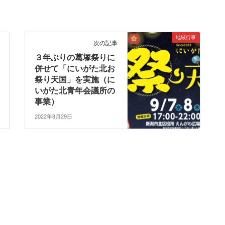
地域行事
次の記事
３年ぶりの葛塚祭りに
併せて「にいがた北お
祭り天国」を実施（に
いがた北青年会議所の
事業）
2022年8月29日