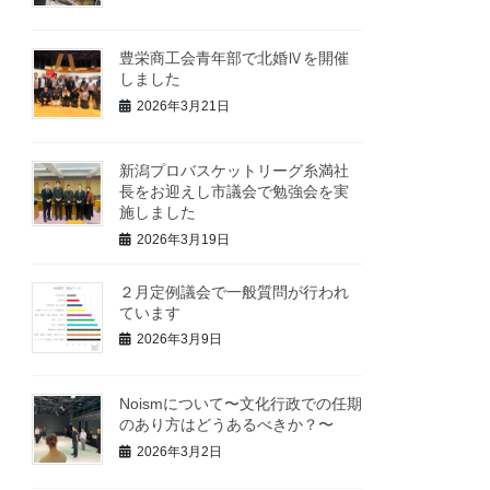
豊栄商工会青年部で北婚Ⅳを開催
しました
2026年3月21日
新潟プロバスケットリーグ糸満社
長をお迎えし市議会で勉強会を実
施しました
2026年3月19日
２月定例議会で一般質問が行われ
ています
2026年3月9日
Noismについて〜文化行政での任期
のあり方はどうあるべきか？〜
2026年3月2日