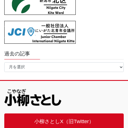
過去の記事
過
去
の
記
事
小柳さとしX（旧Twitter）